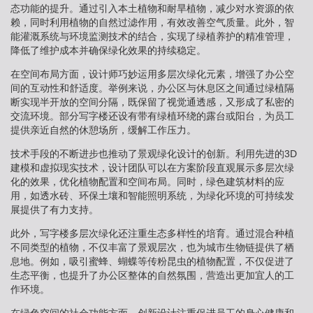
态功能的提升。通过引入本土植物和耐旱植物，减少对水资源的依
赖，同时利用植物的自然过滤作用，有效改善空气质量。此外，智
能灌溉系统与环境监测技术的结合，实现了绿植养护的精准管理，
降低了维护成本并确保绿化效果的持续稳定。
在空间布局方面，设计师巧妙运用多层次绿化元素，增强了办公空
间的互动性和舒适度。举例来说，办公区与休息区之间通过绿植隔
断实现半开放的空间分隔，既保留了视觉通透感，又形成了私密的
交流环境。部分写字楼还设有带有绿植环绕的露台或阳台，为员工
提供亲近自然的休憩场所，缓解工作压力。
技术手段的不断进步也推动了景观绿化设计的创新。利用先进的3D
建模和虚拟现实技术，设计团队可以在方案阶段直观展示多层次绿
化的效果，优化植物配置和空间布局。同时，绿色建筑材料的应
用，如透水砖、环保土壤和智能照明系统，为绿化环境的可持续发
展提供了有力支持。
此外，写字楼多层次绿化还注重生态多样性的培育。通过混合种植
不同类型的植物，不仅丰富了景观层次，也为城市生物链提供了栖
息地。例如，吸引蜜蜂、蝴蝶等传粉昆虫的植物配置，不仅促进了
生态平衡，也提升了办公区整体的自然氛围，营造出更加宜人的工
作环境。
在绿色空间的社会功能方面，创新设计注重促进员工的身心健康和