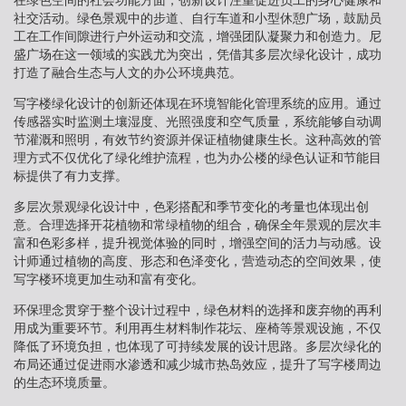
社交活动。绿色景观中的步道、自行车道和小型休憩广场，鼓励员
工在工作间隙进行户外运动和交流，增强团队凝聚力和创造力。尼
盛广场在这一领域的实践尤为突出，凭借其多层次绿化设计，成功
打造了融合生态与人文的办公环境典范。
写字楼绿化设计的创新还体现在环境智能化管理系统的应用。通过
传感器实时监测土壤湿度、光照强度和空气质量，系统能够自动调
节灌溉和照明，有效节约资源并保证植物健康生长。这种高效的管
理方式不仅优化了绿化维护流程，也为办公楼的绿色认证和节能目
标提供了有力支撑。
多层次景观绿化设计中，色彩搭配和季节变化的考量也体现出创
意。合理选择开花植物和常绿植物的组合，确保全年景观的层次丰
富和色彩多样，提升视觉体验的同时，增强空间的活力与动感。设
计师通过植物的高度、形态和色泽变化，营造动态的空间效果，使
写字楼环境更加生动和富有变化。
环保理念贯穿于整个设计过程中，绿色材料的选择和废弃物的再利
用成为重要环节。利用再生材料制作花坛、座椅等景观设施，不仅
降低了环境负担，也体现了可持续发展的设计思路。多层次绿化的
布局还通过促进雨水渗透和减少城市热岛效应，提升了写字楼周边
的生态环境质量。