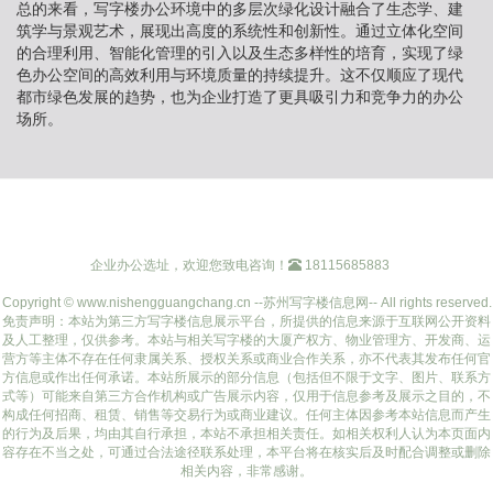
总的来看，写字楼办公环境中的多层次绿化设计融合了生态学、建
筑学与景观艺术，展现出高度的系统性和创新性。通过立体化空间
的合理利用、智能化管理的引入以及生态多样性的培育，实现了绿
色办公空间的高效利用与环境质量的持续提升。这不仅顺应了现代
都市绿色发展的趋势，也为企业打造了更具吸引力和竞争力的办公
场所。
企业办公选址，欢迎您致电咨询！
18115685883
Copyright © www.nishengguangchang.cn --苏州写字楼信息网-- All rights reserved.
免责声明：本站为第三方写字楼信息展示平台，所提供的信息来源于互联网公开资料
及人工整理，仅供参考。本站与相关写字楼的大厦产权方、物业管理方、开发商、运
营方等主体不存在任何隶属关系、授权关系或商业合作关系，亦不代表其发布任何官
方信息或作出任何承诺。本站所展示的部分信息（包括但不限于文字、图片、联系方
式等）可能来自第三方合作机构或广告展示内容，仅用于信息参考及展示之目的，不
构成任何招商、租赁、销售等交易行为或商业建议。任何主体因参考本站信息而产生
的行为及后果，均由其自行承担，本站不承担相关责任。如相关权利人认为本页面内
容存在不当之处，可通过合法途径联系处理，本平台将在核实后及时配合调整或删除
相关内容，非常感谢。