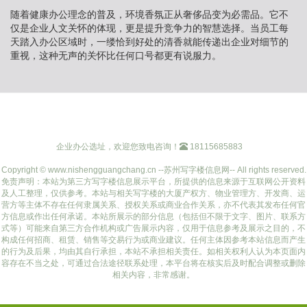
随着健康办公理念的普及，环境香氛正从奢侈品变为必需品。它不
仅是企业人文关怀的体现，更是提升竞争力的智慧选择。当员工每
天踏入办公区域时，一缕恰到好处的清香就能传递出企业对细节的
重视，这种无声的关怀比任何口号都更有说服力。
企业办公选址，欢迎您致电咨询！
18115685883
Copyright © www.nishengguangchang.cn --苏州写字楼信息网-- All rights reserved.
免责声明：本站为第三方写字楼信息展示平台，所提供的信息来源于互联网公开资料
及人工整理，仅供参考。本站与相关写字楼的大厦产权方、物业管理方、开发商、运
营方等主体不存在任何隶属关系、授权关系或商业合作关系，亦不代表其发布任何官
方信息或作出任何承诺。本站所展示的部分信息（包括但不限于文字、图片、联系方
式等）可能来自第三方合作机构或广告展示内容，仅用于信息参考及展示之目的，不
构成任何招商、租赁、销售等交易行为或商业建议。任何主体因参考本站信息而产生
的行为及后果，均由其自行承担，本站不承担相关责任。如相关权利人认为本页面内
容存在不当之处，可通过合法途径联系处理，本平台将在核实后及时配合调整或删除
相关内容，非常感谢。