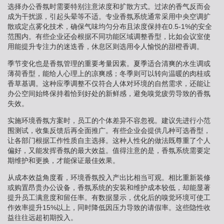
选择办公香氛时需要特别注意浓度和扩散方式。过浓的香气反而会
成为干扰源，引起头晕等不适。专业香氛系统通常采用中央空调扩
散或定点雾化技术，确保气味均匀分布且浓度保持在0.5-1%的安全
范围内。有些企业还会根据不同功能区域调整香型，比如会议室使
用能提升专注力的迷迭香，休息区则选用令人愉悦的甜橙香调。
季节变化也是香氛管理的重要考量因素。夏季适合清爽的水生调或
薄荷香型，能给人心理上的凉爽感；冬季则可以转向温暖的肉桂或
香草基调。这种应季调整不仅符合人体对环境的自然需求，还能让
办公空间始终保持着恰到好处的新鲜感，避免嗅觉疲劳导致的香氛
失效。
实施环境香氛方案时，员工的个体差异不容忽视。建议先进行小范
围测试，收集反馈后再全面推广。有些企业会提供几种可选香型，
让各部门根据工作性质自主选择。这种人性化的做法既尊重了个人
偏好，又能发挥香氛的最大效益。值得注意的是，香氛系统需要定
期维护和更换，才能保证最佳效果。
从成本效益角度看，环境香氛投入产出比相当可观。相比重新装修
或购置昂贵办公设备，香氛系统的安装和维护成本较低，却能显著
提升员工满意度和留任率。有数据显示，优化后的嗅觉环境可使工
作效率提升15%以上，同时降低因压力导致的请假率。这些隐性收
益往往远超初期投入。