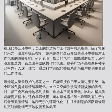
在现代办公环境中，员工的舒适感与工作效率息息相关。除了常见
的采光、温度和噪音控制，越来越多的企业开始关注环境香氛对工
作氛围的微妙影响。研究表明，恰当的气味不仅能缓解压力，还能
激发创造力，甚至改善团队协作的氛围。尼盛广场等高端商务楼宇
已率先引入这一理念，通过科学调配的香氛系统为租户提供更舒适
的工作体验。
嗅觉是人类最原始的感觉之一，它能直接作用于大脑边缘系统，这
个区域负责处理情绪和记忆。当办公空间弥漫着清新淡雅的香气
时，员工会不自觉地感到放松，焦虑水平明显降低。比如柑橘类香
调能提振精神，适合早晨使用；薰衣草或雪松等木质调则有助于午
后舒缓紧张情绪。这种无形的环境优化，往往比刻意的团队建设活
动更能润物细无声地改善整体氛围。